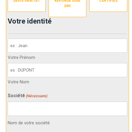
DEVIS GRATUIT
RÉPONSE sous
CERTIFIÉS
24H
Votre identité
Votre
identité
(Nécessaire)
Votre Prénom
Votre Nom
Société
(Nécessaire)
Nom de votre société