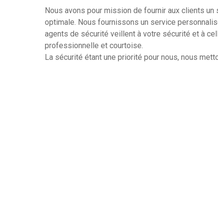
Nous avons pour mission de fournir aux clients un s
optimale. Nous fournissons un service personnali
agents de sécurité veillent à votre sécurité et à ce
professionnelle et courtoise.
La sécurité étant une priorité pour nous, nous mett
nos clients dans La Penne-sur-Huveaune. Respectu
travaillons en étroite collaboration avec les autorit
Besoin de plus d’informations sur nos services d
Contactez-nous. Il nous fera plaisir de vous aider.
25 Ans D’expérience
Agents Qualifiés
Tout Type D’intervention