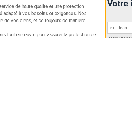
Votre 
ervice de haute qualité et une protection
sé adapté à vos besoins et exigences. Nos
lle de vos biens, et ce toujours de manière
Votre
identité
ons tout en œuvre pour assurer la protection de
Votre Prén
(Nécessaire)
eux des lois et règlements en vigueur, nous
és locales.
Société
(Né
e sécurité dans La Penne-sur-Huveaune
Nom de votr
Devis Gratuit
Votre n° d
(Nécessaire)
Réponse Sous 24h
Partout En France