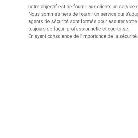
notre objectif est de fournir aux clients un service
Nous sommes fiers de fournir un service qui s’ada
agents de sécurité sont formés pour assurer votre 
toujours de façon professionnelle et courtoise.
En ayant conscience de l’importance de la sécurité,
la protection de nos clients sur Horbourg-Wihr. No
autorités locales et nous nous engageons à respecte
Besoin de plus d’informations sur nos services de
Nous serons heureux de vous aider.
25 Ans D’expérience
Agents Qualifiés
Tout Type D’intervention