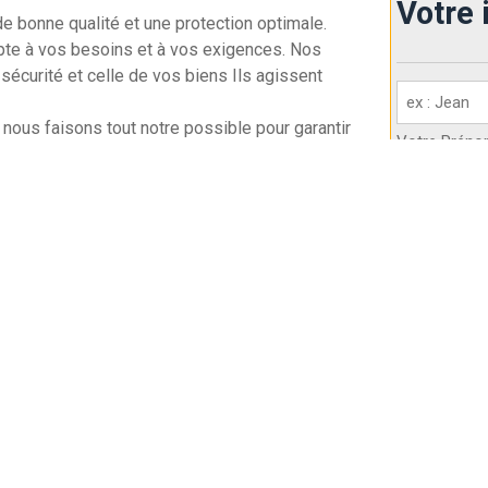
Votre 
 de bonne qualité et une protection optimale.
pte à vos besoins et à vos exigences. Nos
sécurité et celle de vos biens Ils agissent
Votre
identité
 nous faisons tout notre possible pour garantir
Votre Prén
(Nécessaire)
us œuvrons en étroite collaboration avec les
r la législation en vigueur.
Société
(Né
 sécurité dans Horbourg-Wihr Contactez-nous.
Nom de votr
Devis Gratuit
Votre n° d
(Nécessaire)
Réponse Sous 24h
Partout En France