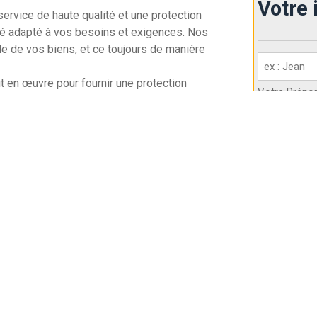
Votre 
ervice de haute qualité et une protection
sé adapté à vos besoins et exigences. Nos
lle de vos biens, et ce toujours de manière
Votre
identité
t en œuvre pour fournir une protection
Votre Prén
(Nécessaire)
n étroite avec les autorités locales, nous nous
gueur.
Société
(Né
uestions ou souhaitez en savoir plus sur nos
 un plaisir de vous aider.
Nom de votr
Devis Gratuit
Votre n° d
(Nécessaire)
Réponse Sous 24h
Partout En France