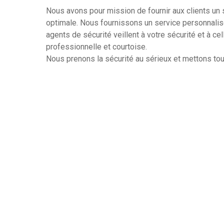
Nous avons pour mission de fournir aux clients un s
optimale. Nous fournissons un service personnali
agents de sécurité veillent à votre sécurité et à ce
professionnelle et courtoise.
Nous prenons la sécurité au sérieux et mettons tou
optimale à nos clients dans Cannes. En collaboratio
engageons à respecter les lois et règlements en vi
N’hésitez pas à nous contacter si vous avez des q
services de sécurité dans Cannes. Nous nous ferons
25 Ans D’expérience
Agents Qualifiés
Tout Type D’intervention