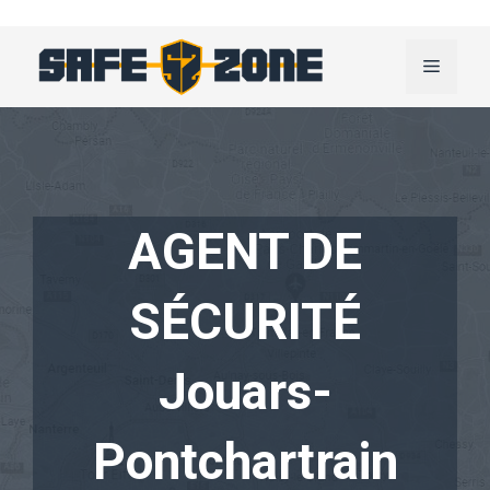
Aller
au
Menu
contenu
AGENT DE
SÉCURITÉ
Jouars-
Pontchartrain