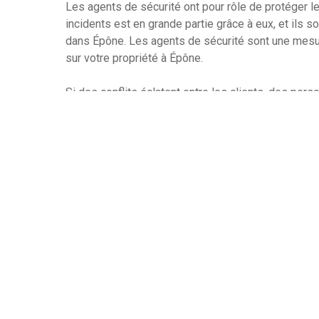
Les agents de sécurité ont pour rôle de protéger le
incidents est en grande partie grâce à eux, et ils s
dans Épône. Les agents de sécurité sont une mesur
sur votre propriété à Épône.
Si des conflits éclatent entre les clients, des per
de sécurité peut intervenir. Ils peuvent aussi aider 
agents de sécurité peuvent aider les clients et les
les orientant vers les services appropriés.
Les agents de sécurité apprennent également à ap
règles de sécurité, comme le contrôle des accès ou
sécurité peuvent vous aider à assurer la continuité
sécurité adéquat. Ils peuvent vous aider à gérer l
les risques potentiels pour votre entreprise.
Les agents de sécurité assurent la sécurité d’une 
veillent au bon fonctionnement des opérations sur 