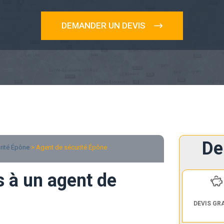
DEMANDER UN DEVIS
De
rité Épône
> Agent de sécurité Épône
s à un agent de
DEVIS GR