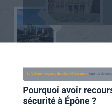
Safe Zone > Agence de sécurité Yvelines >
Agence de sécu
Pourquoi avoir recour
sécurité à Épône ?