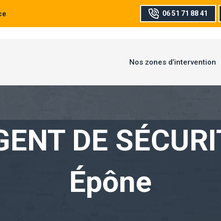
ce
06 51 71 88 41
Nos zones d’intervention
GENT DE SÉCURI
Épône