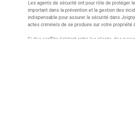
Les agents de sécurité ont pour rôle de protéger le
important dans la prévention et la gestion des inc
indispensable pour assurer la sécurité dans Joign
actes criminels de se produire sur votre propriété 
Si des conflits éclatent entre les clients, des per
de sécurité peut intervenir. Ils peuvent aussi aider 
agents de sécurité peuvent assister les clients et 
en les dirigeant vers les services appropriés.
Les agents de sécurité sont formés pour appliquer
sécurité comme le contrôle des accès et la vérifica
peuvent vous aider à préserver la continuité des op
approprié. Ils peuvent vous aider à gérer les risq
risques potentiels pour votre entreprise.
Les agents de sécurité assurent la sécurité d’une 
veillent au bon fonctionnement des opérations sur 