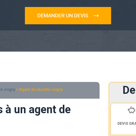
DEMANDER UN DEVIS
De
té Joigny
> Agent de sécurité Joigny
s à un agent de
DEVIS GR