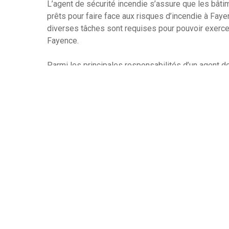
L’agent de sécurité incendie s’assure que les bâti
prêts pour faire face aux risques d’incendie à Fayen
diverses tâches sont requises pour pouvoir exercer
Fayence.
Parmi les principales responsabilités d’un agent de 
des risques ainsi que la mise en place de mesures
d’incendie. Cela nécessite d’effectuer des inspecti
dispositifs de sécurité incendie sont installés et f
protocoles de sécurité incendie sont respectés. Un
mesure de mettre en œuvre des plans d’urgence et
sauvetage sont mises en place et respectées.
Si un incident se produit, ils doivent effectuer une
mesures appropriées afin de réduire au minimum l
sécurité incendie doit être capable de fournir une 
bonnes pratiques en matière de sécurité incendie.
Leur rôle est aussi de sensibiliser les population