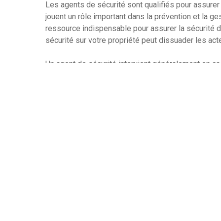
Les agents de sécurité sont qualifiés pour assurer
jouent un rôle important dans la prévention et la g
ressource indispensable pour assurer la sécurité 
sécurité sur votre propriété peut dissuader les act
Un agent de sécurité intervient généralement en cas
ou des personnes externes ou en cas d’urgence. Ils 
d’attente et les flux de trafic. Les agents de sécuri
visiteurs, en répondant à leurs questions et en les
Les agents de sécurité reçoivent une formation s
spécifiques et des règles de sécurité, tels que le 
identités. Les agents de sécurité peuvent vous aider
préserver un niveau de sécurité convenable. Ils pe
des mesures pour réduire les risques potentiels po
Un agent de sécurité est une façon efficace de garant
sécurité des biens et des personnes et d’assurer l