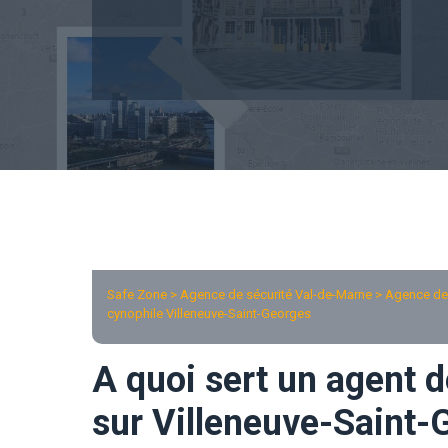
Safe Zone > Agence de sécurité Val-de-Marne >
Agence de 
cynophile Villeneuve-Saint-Georges
A quoi sert un agent d
sur Villeneuve-Saint-