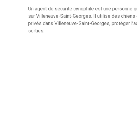
Un agent de sécurité cynophile est une personne qui
sur Villeneuve-Saint-Georges. Il utilise des chiens 
privés dans Villeneuve-Saint-Georges, protéger l’ac
sorties.
Les agents de sécurité cynophile peuvent égalemen
drogues, de recherche et de sauvetage, et d’inter
sécurité cynophile s’occupent de l’entraînement e
être entraînés pour qu’ils répondent aux ordres et
Formés par ces agents, les chiens sont en général 
qui rend la surveillance des agents cynophiles plus
entraîner des chiens pour qu’ils puissent surveiller
bâtiments ou des zones restreintes, détecter des in
et autres actes malveillants.
Les chiens d’agents de sécurité sont très appréciés
supplémentaire qui est difficile à obtenir autrement.