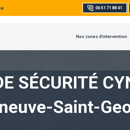
ce
06 51 71 88 41
Nos zones d’intervention
DE SÉCURITÉ CY
eneuve-Saint-Ge