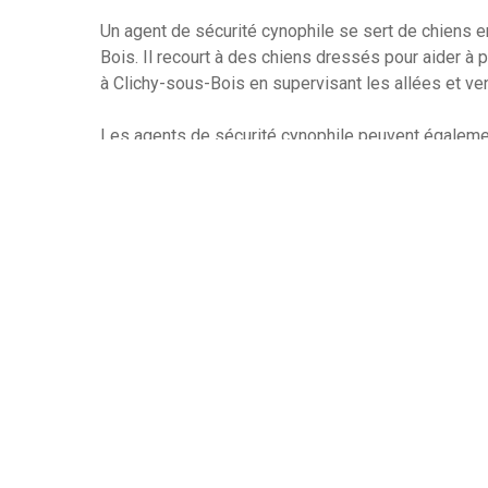
Un agent de sécurité cynophile se sert de chiens en
Bois. Il recourt à des chiens dressés pour aider à p
à Clichy-sous-Bois en supervisant les allées et venu
Les agents de sécurité cynophile peuvent égalemen
drogues, de recherche et de sauvetage, et d’inter
sécurité cynophile s’occupent de l’entraînement et
former des chiens pour qu’ils répondent aux ordre
Les chiens formés par ces agents sont souvent plus
qui leur permet de mieux protéger les lieux qu’ils s
cynophile peut entraîner des chiens pour qu’ils puis
à des bâtiments ou des zones restreintes, détecter 
vols et autres actes malveillants.
Les agents de sécurité cynophile sont appréciés ca
supplémentaire. Les chiens sont une méthode de s
droits humains que les armes à feu ou d’autres disp