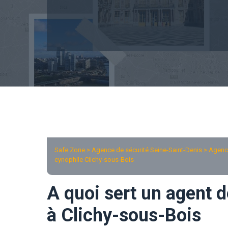
Safe Zone > Agence de sécurité Seine-Saint-Denis >
Agence
cynophile Clichy-sous-Bois
A quoi sert un agent d
à Clichy-sous-Bois