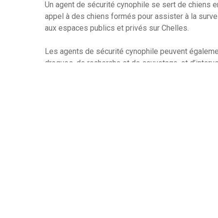
Un agent de sécurité cynophile se sert de chiens en 
appel à des chiens formés pour assister à la surveil
aux espaces publics et privés sur Chelles.
Les agents de sécurité cynophile peuvent égalemen
drogues, de recherche et de sauvetage, et d’inter
sécurité cynophile sont formés pour dresser les ch
soient capables de répondre aux ordres et suivre 
Formés par ces agents, les chiens sont en général 
qui rend la surveillance des agents cynophiles plus
sécurité cynophile peuvent servir à surveiller une
zones restreintes, détecter des intrus, ou bien à pr
Les agents de sécurité cynophile sont très apprécié
difficile à obtenir autrement. Les chiens sont une 
respectueuse des droits humains que les armes à fe
Vous recherchez un agent de sécurité à Chelles da