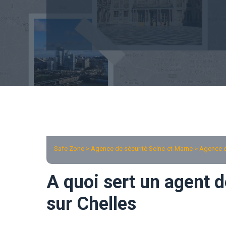
Safe Zone > Agence de sécurité Seine-et-Marne >
Agence d
A quoi sert un agent d
sur Chelles