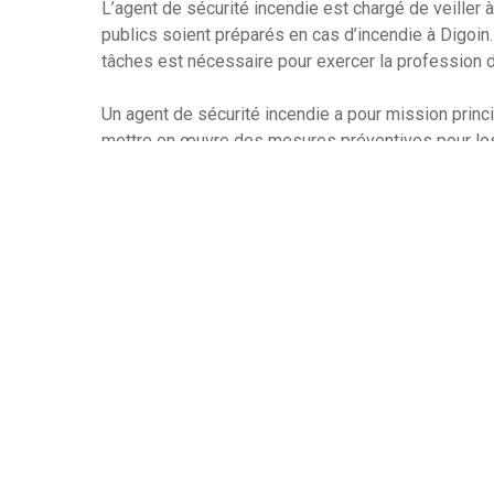
L’agent de sécurité incendie est chargé de veiller 
publics soient préparés en cas d’incendie à Digoin.
tâches est nécessaire pour exercer la profession d
Un agent de sécurité incendie a pour mission princip
mettre en œuvre des mesures préventives pour les
inspections régulières des lieux pour vérifier que 
installés et fonctionnels, ainsi que pour s’assurer
respectés. Un agent de sécurité incendie doit êtr
d’urgence.
S’il y a un incident, ils doivent évaluer vite les r
minimiser les dommages et les blessures. Un agent
fournir une formation et des conseils aux employés 
incendie.
Leur rôle est aussi de sensibiliser les population
à prendre en cas d’incendie.