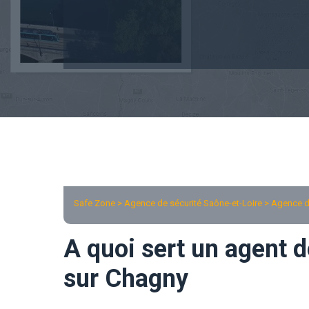
Safe Zone > Agence de sécurité Saône-et-Loire >
Agence d
A quoi sert un agent d
sur Chagny