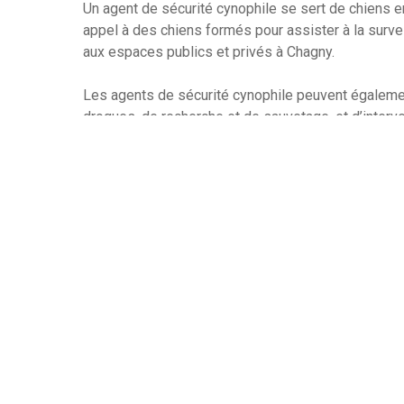
Un agent de sécurité cynophile se sert de chiens en 
appel à des chiens formés pour assister à la surveil
aux espaces publics et privés à Chagny.
Les agents de sécurité cynophile peuvent égalemen
drogues, de recherche et de sauvetage, et d’inter
sécurité cynophile ont pour spécialité l’entraîneme
peuvent être formés pour qu’ils répondent aux ord
Ces agents formant des chiens qui sont souvent plu
permettent ainsi une meilleure protection des lieux
entraîner des chiens pour surveiller une zone, limi
restreintes, détecter des intrus, ou encore prévenir
Les chiens d’agents de sécurité sont très appréciés
supplémentaire qui est difficile à obtenir autremen
étant plus sûre et plus respectueuse des droits hu
dispositifs de sécurité plus invasifs.