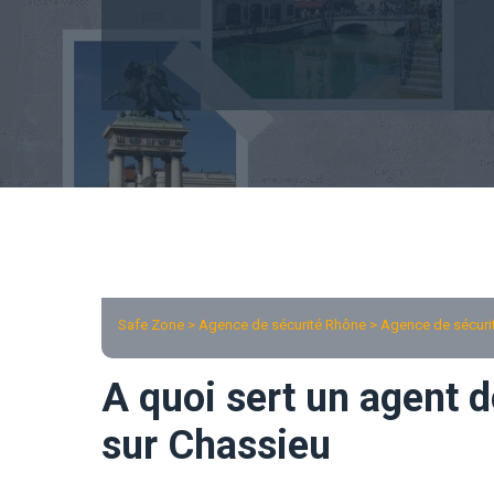
Safe Zone > Agence de sécurité Rhône >
Agence de sécuri
A quoi sert un agent d
sur Chassieu