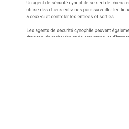
Un agent de sécurité cynophile se sert de chiens en
utilise des chiens entraînés pour surveiller les lie
à ceux-ci et contrôler les entrées et sorties.
Les agents de sécurité cynophile peuvent égalemen
drogues, de recherche et de sauvetage, et d’inter
sécurité cynophile sont formés pour dresser les c
qu’ils répondent aux ordres et suivent des procédu
Formés par ces agents, les chiens sont en général 
qui rend la surveillance des agents cynophiles plus
entraîner des chiens pour qu’ils puissent surveiller
bâtiments ou des zones restreintes, détecter des in
et autres actes malveillants.
Les agents de sécurité cynophile sont très apprécié
difficile à obtenir autrement. L’utilisation de chie
respectueuse des droits humains que celle d’armes 
invasifs.