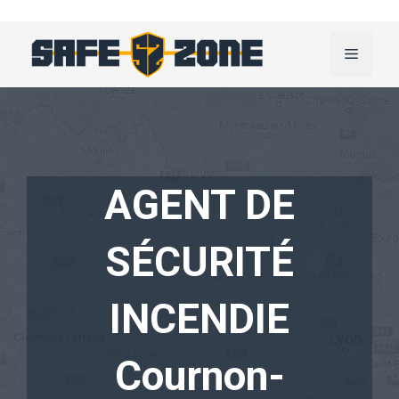
Aller
au
Menu
contenu
AGENT DE
SÉCURITÉ
INCENDIE
Cournon-