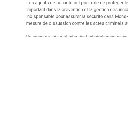
Les agents de sécurité ont pour rôle de protéger le
important dans la prévention et la gestion des inc
indispensable pour assurer la sécurité dans Mons
mesure de dissuasion contre les actes criminels s
Un agent de sécurité intervient généralement en cas
ou des personnes externes ou en cas d’urgence. Ils 
d’attente et les flux de trafic. Les agents de sécuri
répondant à leurs questions et en les orientant ver
Les agents de sécurité sont formés pour appliquer
sécurité comme le contrôle des accès et la vérifica
peuvent vous aider à préserver la continuité des op
approprié. Ils peuvent vous aider à gérer les risq
risques potentiels pour votre entreprise.
Recourir à un agent de sécurité permet de garantir l
des biens et des personnes et de veiller au bon fo