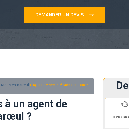
DEMANDER UN DEVIS
De
é Mons-en-Barœul
> Agent de sécurité Mons-en-Barœul
s à un agent de
arœul ?
DEVIS GR