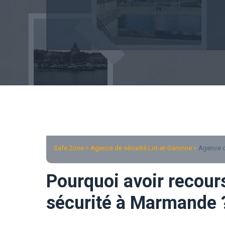
Safe Zone > Agence de sécurité Lot-et-Garonne >
Agence d
Pourquoi avoir recour
sécurité à Marmande 