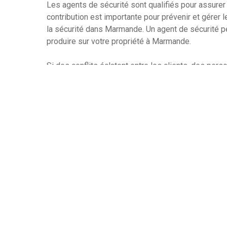
Les agents de sécurité sont qualifiés pour assurer
contribution est importante pour prévenir et gérer l
la sécurité dans Marmande. Un agent de sécurité p
produire sur votre propriété à Marmande.
Si des conflits éclatent entre les clients, des per
de sécurité peut intervenir. Ils peuvent aussi aider 
agents de sécurité peuvent aider les clients et les
les orientant vers les services appropriés.
Les agents de sécurité reçoivent une formation s
spécifiques et des règles de sécurité, tels que le 
identités. Les agents de sécurité peuvent vous aider
préserver un niveau de sécurité convenable. Ils pe
des mesures pour réduire les risques potentiels po
Les agents de sécurité assurent la sécurité d’une 
veillent au bon fonctionnement des opérations sur 