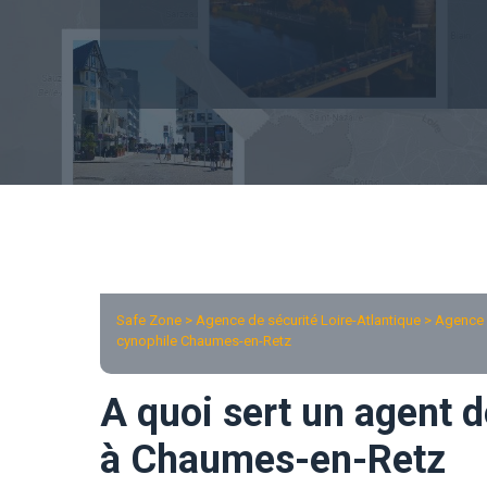
Safe Zone > Agence de sécurité Loire-Atlantique >
Agence 
cynophile Chaumes-en-Retz
A quoi sert un agent d
à Chaumes-en-Retz