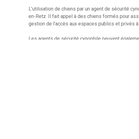
L’utilisation de chiens par un agent de sécurité cyn
en-Retz. Il fait appel à des chiens formés pour assis
gestion de l’accès aux espaces publics et privés
Les agents de sécurité cynophile peuvent égalemen
drogues, de recherche et de sauvetage, et d’inter
sécurité cynophile sont formés pour dresser les ch
soient capables de répondre aux ordres et de suiv
Formés par ces agents, les chiens sont en général 
qui rend la surveillance des agents cynophiles plus
sécurité cynophile peuvent être utilisés pour diffé
aider à limiter l’accès à des bâtiments ou des zone
prévenir les vols et autres actes malveillants.
Les agents de sécurité cynophile sont très apprécié
supplémentaire. Les chiens sont une méthode de s
droits humains que les armes à feu ou d’autres disp