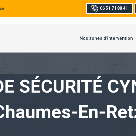
ce
06 51 71 88 41
Nos zones d’intervention
DE SÉCURITÉ CY
Chaumes-En-Ret