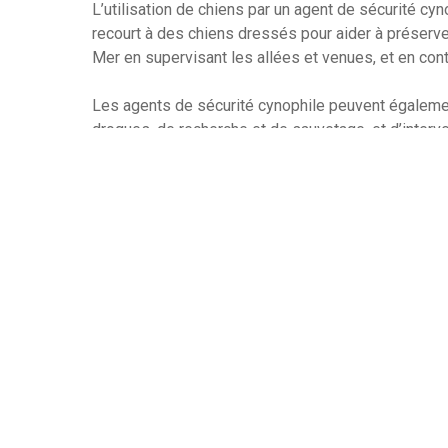
L’utilisation de chiens par un agent de sécurité cyno
recourt à des chiens dressés pour aider à préserver
Mer en supervisant les allées et venues, et en contr
Les agents de sécurité cynophile peuvent égalemen
drogues, de recherche et de sauvetage, et d’inter
sécurité cynophile sont formés pour dresser les c
qu’ils répondent aux ordres et suivent des procédu
Formés par ces agents, les chiens sont en général 
qui rend la surveillance des agents cynophiles plus
sécurité cynophile peuvent être utilisés pour diffé
aider à limiter l’accès à des bâtiments ou des zone
prévenir les vols et autres actes malveillants.
Les agents de sécurité cynophile sont très apprécié
difficile à obtenir autrement. L’utilisation de chie
respectueuse des droits humains que celle d’armes 
invasifs.