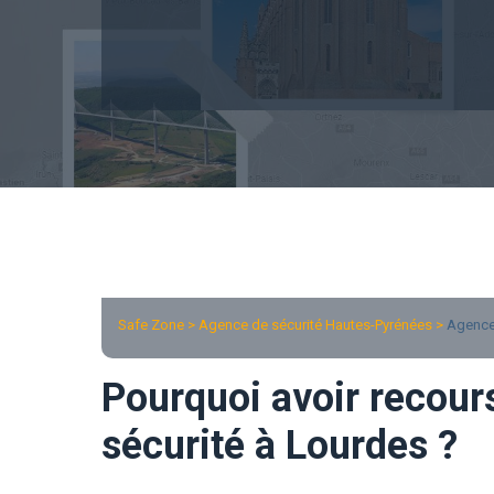
Safe Zone > Agence de sécurité Hautes-Pyrénées >
Agence
Pourquoi avoir recour
sécurité à Lourdes ?