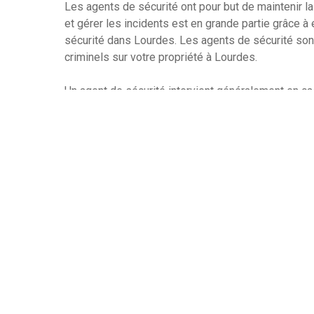
Les agents de sécurité ont pour but de maintenir l
et gérer les incidents est en grande partie grâce à 
sécurité dans Lourdes. Les agents de sécurité son
criminels sur votre propriété à Lourdes.
Un agent de sécurité intervient généralement en cas
ou des personnes extérieures ou en cas d’urgence. L
et les flux de trafic. Les agents de sécurité peuvent
à leurs questions et en les orientant vers les serv
Les agents de sécurité reçoivent une formation s
spécifiques et des règles de sécurité, tels que le 
identités. Les agents de sécurité peuvent vous aide
maintenir un niveau de sécurité adéquat. Ils peuven
mesures pour réduire les risques potentiels pour v
Les agents de sécurité assurent la sécurité d’une 
veillent au bon fonctionnement des opérations sur 