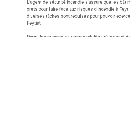
L’agent de sécurité incendie s’assure que les bâti
prêts pour faire face aux risques d’incendie à Feytia
diverses tâches sont requises pour pouvoir exercer
Feytiat.
Parmi les principales responsabilités d’un agent de 
des risques ainsi que la mise en place de mesures
d’incendie. Cela nécessite d’effectuer des inspecti
dispositifs de sécurité incendie sont installés et f
protocoles de sécurité incendie sont respectés. U
s’assurer que les procédures de sauvetage sont m
Si un incident se produit, ils doivent effectuer une
mesures appropriées afin de réduire au minimum l
sécurité incendie doit être capable de fournir une 
bonnes pratiques en matière de sécurité incendie.
Ils doivent savoir sensibiliser les populations à l
prendre en cas d’incendie.