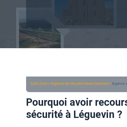
Safe Zone > Agence de sécurité Haute-Garonne >
Agence d
Pourquoi avoir recour
sécurité à Léguevin ?