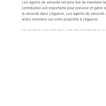
Les agents de sécurité ont pour but de maintenir l
contribution est importante pour prévenir et gérer l
la sécurité dans Léguevin. Les agents de sécurité
actes criminels sur votre propriété à Léguevin.
Un agent de sécurité intervient généralement en cas
ou des personnes extérieures ou en cas d’urgence. I
d’attente et les flux de trafic. Les agents de sécuri
répondant à leurs questions et en les orientant ver
Les agents de sécurité sont formés pour appliquer
sécurité comme le contrôle des accès et la vérifica
peuvent vous aider à maintenir la continuité des opé
adéquat. Ils peuvent vous aider à gérer les risque
risques potentiels pour votre entreprise.
Recourir à un agent de sécurité permet de garantir l
des biens et des personnes et de veiller au bon fo