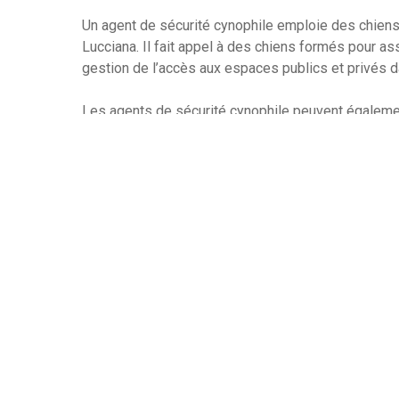
Un agent de sécurité cynophile emploie des chiens 
Lucciana. Il fait appel à des chiens formés pour assi
gestion de l’accès aux espaces publics et privés d
Les agents de sécurité cynophile peuvent égalemen
drogues, de recherche et de sauvetage, et d’inter
sécurité cynophile sont formés pour dresser les ch
qu’ils répondent aux ordres et suivent des procédu
Formés par ces agents, les chiens sont en général 
qui rend la surveillance des agents cynophiles plus
servir à entraîner des chiens pour surveiller une zo
zones restreintes, détecter des intrus, ou encore pr
Les agents de sécurité qui utilisent des chiens son
niveau de sécurité supplémentaire qui est difficile
méthode de sécurité plus sure et plus respectueu
d’autres dispositifs de sécurité.