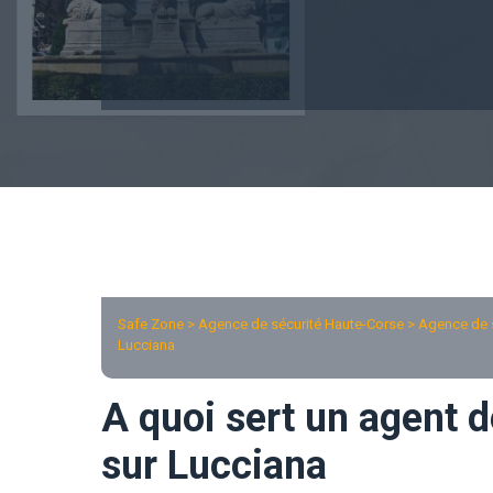
Safe Zone > Agence de sécurité Haute-Corse >
Agence de 
Lucciana
A quoi sert un agent d
sur Lucciana