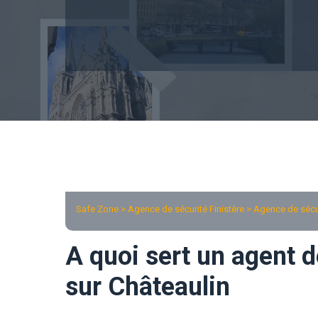
Safe Zone > Agence de sécurité Finistère >
Agence de sécur
A quoi sert un agent d
sur Châteaulin