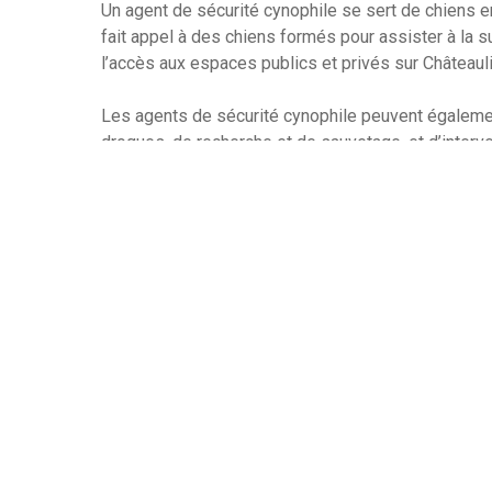
Un agent de sécurité cynophile se sert de chiens en 
fait appel à des chiens formés pour assister à la sur
l’accès aux espaces publics et privés sur Châteauli
Les agents de sécurité cynophile peuvent égalemen
drogues, de recherche et de sauvetage, et d’inter
sécurité cynophile ont pour spécialité l’entraîneme
former des chiens pour qu’ils répondent aux ordre
Formés par ces agents, les chiens sont en général 
qui rend la surveillance des agents cynophiles plus
sécurité cynophile peuvent servir à surveiller une
zones restreintes, détecter des intrus, ou bien à pr
Les chiens d’agents de sécurité sont très appréciés
supplémentaire qui est difficile à obtenir autrement
chiens pour assurer la sécurité, et cela respecte d
armes à feu ou d’autres moyens violents.