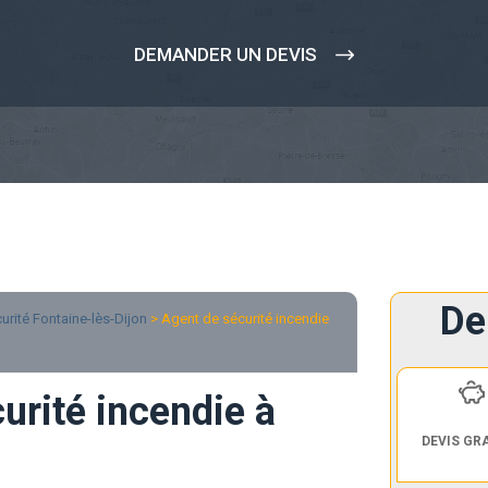
DEMANDER UN DEVIS
De
rité Fontaine-lès-Dijon
> Agent de sécurité incendie
urité incendie à
DEVIS GR