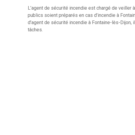
L’agent de sécurité incendie est chargé de veiller 
publics soient préparés en cas d’incendie à Fontai
d’agent de sécurité incendie à Fontaine-lès-Dijon, il
tâches.
L’identification des risques et la mise en œuvre d
risques d’incendie sont les principales responsabil
inspections régulières doivent être effectuées pour 
des dispositifs de sécurité incendie, ainsi que po
sécurité incendie. Un agent de sécurité incendie 
plans d’urgence et de s’assurer que les procédure
respectées.
En cas d’incident, une évaluation rapide des risque
pour réduire les dommages et les blessures doiven
doit être capable de fournir une formation aux emp
en matière de sécurité incendie.